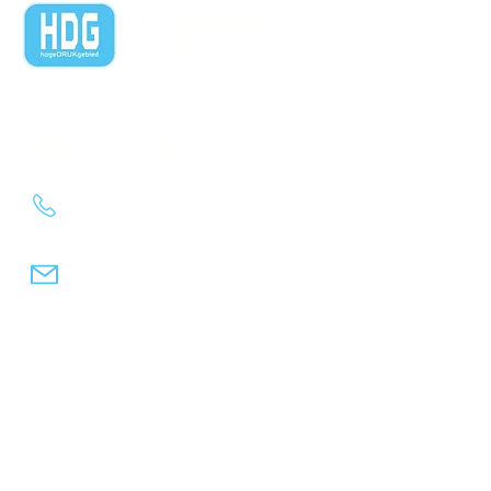
een zonnige kijk op
kunst & cultuur
Kunstzinnige & creatieve activiteiten en
projecten voor jong en oud
Neem contact met ons op
Bel ons:
0620830134
Mail ons:
info@hogedrukgebied.com
Waelestein
Schulpplein 50,
​3082 PX Rotterdam
Volg ons op social media