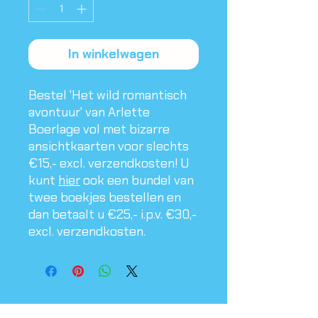
In winkelwagen
Bestel 'Het wild romantisch
avontuur' van Arlette
Boerlage vol met bizarre
ansichtkaarten voor slechts
€15,- excl. verzendkosten! U
kunt
hier
ook een bundel van
twee boekjes bestellen en
dan betaalt u €25,- i.p.v. €30,-
excl. verzendkosten.