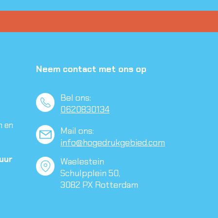
Neem contact met ons op
Bel ons:
0620830134
n en
Mail ons:
info@hogedrukgebied.com
tuur
Waelestein
Schulpplein 50,
​3082 PX Rotterdam