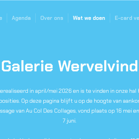
e
Agenda
Over ons
Wat we doen
E-card v
Galerie Wervelvind
erealiseerd in april/mei 2026 en is te vinden in onze hal
osities. Op deze pagina blijft u op de hoogte van aank
nissage van Au Col Des Collages, vond plaats op 16 mei 
7 juni.