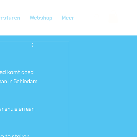
ersturen
Webshop
Meer
ed komt goed 
man in Schiedam 
anshuis en aan 
m te steken.