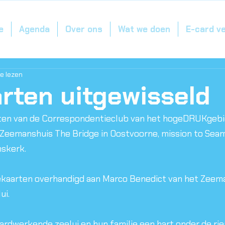
e
Agenda
Over ons
Wat we doen
E-card v
e lezen
rten uitgewisseld
rten van de Correspondentieclub van het hogeDRUKgebi
a Zeemanshuis The Bridge in Oostvoorne, mission to Sea
skerk.
zeekaarten overhandigd aan Marco Benedict van het Zeem
ui.
rdwerkende zeelui en hun familie een hart onder de rie