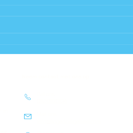
Au C
Laatste kans Au Col Des
Collages
Neem contact met ons op
Bel ons:
0620830134
n en
Mail ons:
info@hogedrukgebied.com
tuur