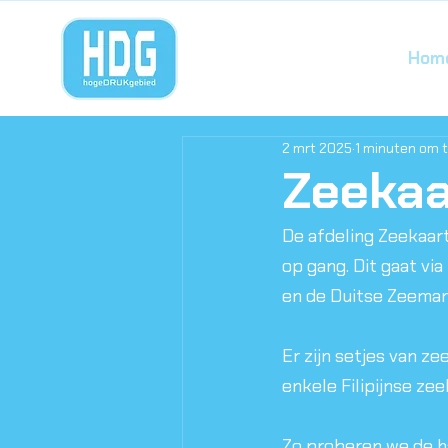
Hom
2 mrt 2025
1 minuten om t
Zeekaa
De afdeling Zeekaa
op gang. Dit gaat vi
en de Duitse Zeeman
Er zijn setjes van 
enkele Filipijnse zeel
Zo proberen we de ha