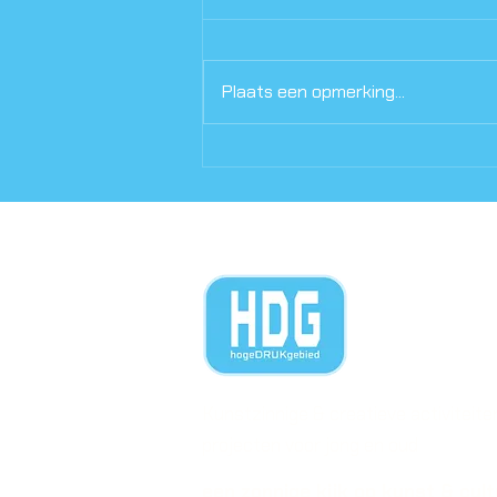
Plaats een opmerking...
Opklaringen 24 is uit!
Kunstzinnige & creatieve activiteite
projecten voor jong en oud
een zonnige kijk op kunst & cul