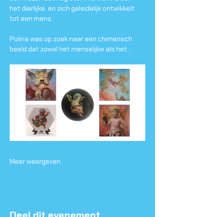
het dierlijke, en zich geleidelijk ontwikkelt 
tot een mens.
Polina was op zoek naar een chimerisch 
beeld dat zowel het menselijke als het…
Meer weergeven
Deel dit evenement