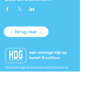
Terug naar agenda
een zonnige kijk op
kunst & cultuur
Kunstzinnige & creatieve activiteiten en
projecten voor jong en oud
Neem contact met ons op
Bel ons:
0620830134
Mail ons: