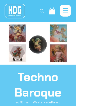
Techno
Baroque
zo 10 mei
  |  
WesterkadeKunst