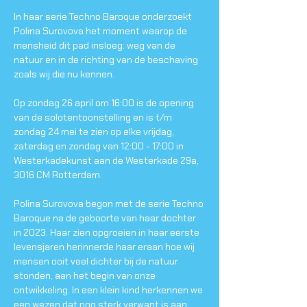
In haar serie Techno Baroque onderzoekt 
Polina Surovova het moment waarop de 
mensheid dit pad insloeg: weg van de 
natuur en in de richting van de beschaving 
zoals wij die nu kennen.
Op zondag 26 april om 16:00 is de opening 
van de solotentoonstelling en is t/m 
zondag 24 mei te zien op elke vrijdag, 
zaterdag en zondag van 12:00 - 17:00 in 
Westerkadekunst aan de Westerkade 29a, 
3016 CM Rotterdam.
Polina Surovova begon met de serie Techno 
Baroque na de geboorte van haar dochter 
in 2023. Haar zien opgroeien in haar eerste 
levensjaren herinnerde haar eraan hoe wij 
mensen ooit veel dichter bij de natuur 
stonden, aan het begin van onze 
ontwikkeling. In een klein kind herkennen we 
een wezen dat nog sterk verwant is aan 