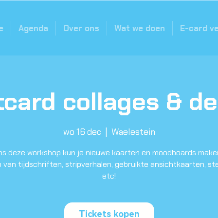
e
Agenda
Over ons
Wat we doen
E-card v
tcard collages & de
wo 16 dec
  |  
Waelestein
ns deze workshop kun je nieuwe kaarten en moodboards mak
 van tijdschriften, stripverhalen, gebruikte ansichtkaarten, s
etc!
Tickets kopen