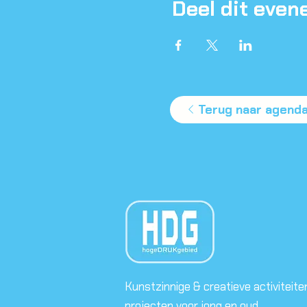
Deel dit eve
Terug naar agend
Kunstzinnige & creatieve activiteite
projecten voor jong en oud