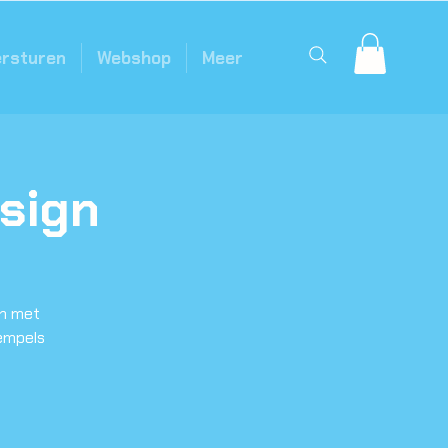
ersturen
Webshop
Meer
sign
en met
tempels