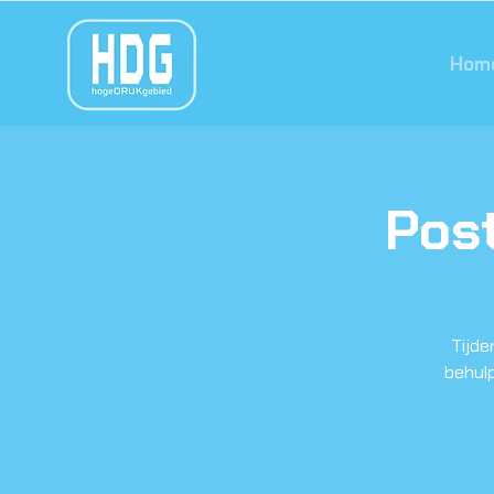
Hom
Pos
Tijde
behulp