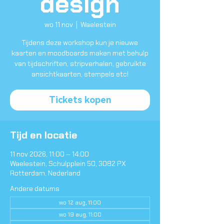
design
wo 11 nov
  |  
Waelestein
Tijdens deze workshop kun je nieuwe
kaarten en moodboards maken met behulp
van tijdschriften, stripverhalen, gebruikte
ansichtkaarten, stempels etc!
Tickets kopen
Tijd en locatie
11 nov 2026, 11:00 – 14:00
Waelestein, Schulpplein 50, 3082 PX
Rotterdam, Nederland
Andere datums
wo 12 aug, 11:00
wo 19 aug, 11:00