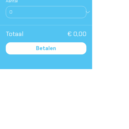
Aantal
Totaal
€ 0,00
Betalen
Deel dit evenement
Terug naar agenda