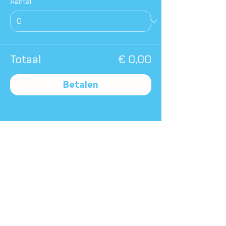
Aantal
Totaal
€ 0,00
Betalen
Deel dit evenement
Terug naar agenda