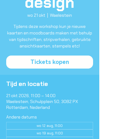
design
wo 21 okt
  |  
Waelestein
Tijdens deze workshop kun je nieuwe
kaarten en moodboards maken met behulp
van tijdschriften, stripverhalen, gebruikte
ansichtkaarten, stempels etc!
Tickets kopen
Tijd en locatie
21 okt 2026, 11:00 – 14:00
Waelestein, Schulpplein 50, 3082 PX
Rotterdam, Nederland
Andere datums
wo 12 aug, 11:00
wo 19 aug, 11:00