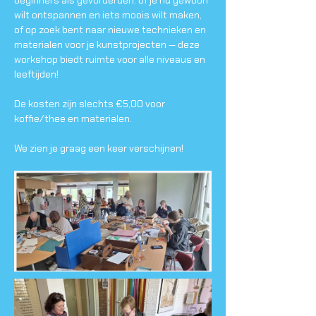
beginners als gevorderden: of je nu gewoon 
wilt ontspannen en iets moois wilt maken, 
of op zoek bent naar nieuwe technieken en 
materialen voor je kunstprojecten — deze 
workshop biedt ruimte voor alle niveaus en 
leeftijden!
De kosten zijn slechts €5,00 voor 
koffie/thee en materialen.
We zien je graag een keer verschijnen!