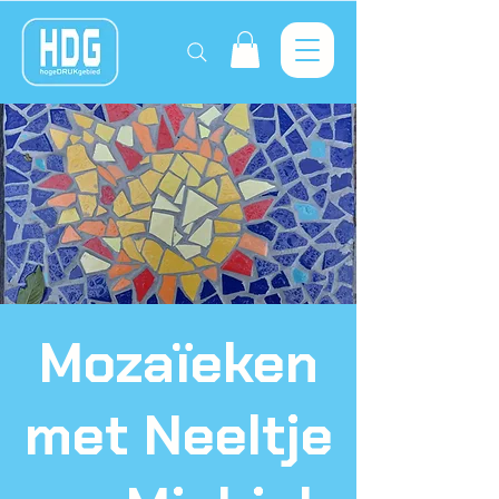
Mozaïeken
met Neeltje