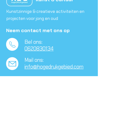
Kunstzinnige & creatieve activiteiten en
projecten voor jong en oud
Neem contact met ons op
Bel ons:
0620830134
Mail ons:
info@hogedrukgebied.com
Waelestein
Schulpplein 50,
​3082 PX Rotterdam
Volg ons op social media