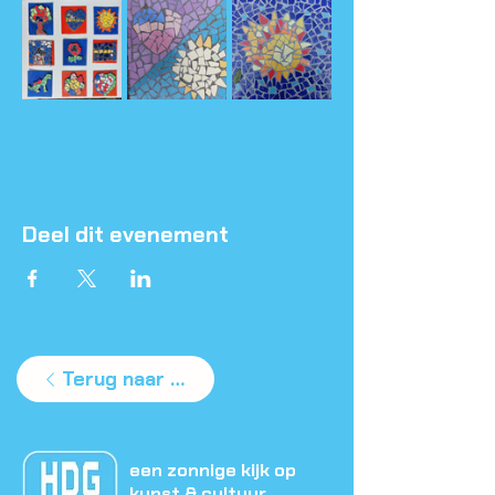
Deel dit evenement
Terug naar agenda
een zonnige kijk op
kunst & cultuur