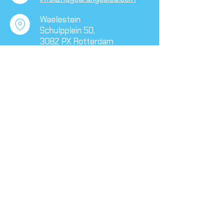
Waelestein
Schulpplein 50,
​3082 PX Rotterdam
Volg ons op social media
Culturele ANBI
We hebben een Culturele ANBI status. Voor
alle informatie en documenten, ga naar de
pagina
ANBI
.
Algemene voorwaarden