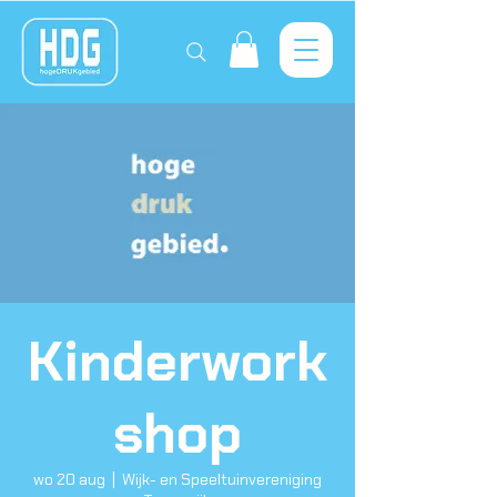
Kinderwork
shop
wo 20 aug
  |  
Wijk- en Speeltuinvereniging