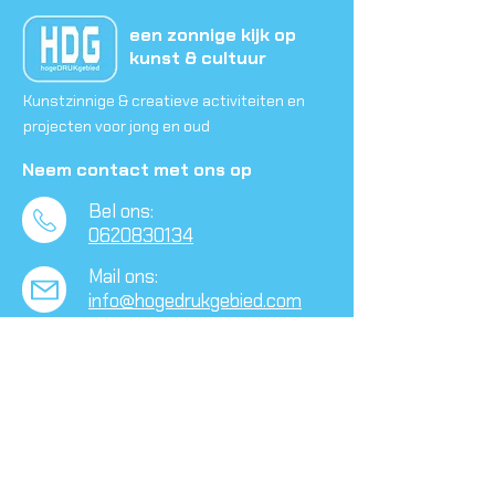
een zonnige kijk op
kunst & cultuur
Kunstzinnige & creatieve activiteiten en
projecten voor jong en oud
Neem contact met ons op
Bel ons:
0620830134
Mail ons:
info@hogedrukgebied.com
Waelestein
Schulpplein 50,
​3082 PX Rotterdam
Volg ons op social media