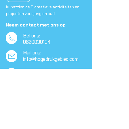
Kunstzinnige & creatieve activiteiten en
projecten voor jong en oud
Neem contact met ons op
Bel ons:
0620830134
Mail ons:
info@hogedrukgebied.com
Waelestein
Schulpplein 50,
​3082 PX Rotterdam
Volg ons op social media